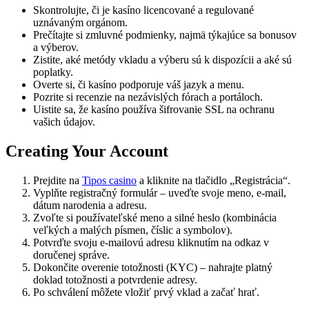
Skontrolujte, či je kasíno licencované a regulované
uznávaným orgánom.
Prečítajte si zmluvné podmienky, najmä týkajúce sa bonusov
a výberov.
Zistite, aké metódy vkladu a výberu sú k dispozícii a aké sú
poplatky.
Overte si, či kasíno podporuje váš jazyk a menu.
Pozrite si recenzie na nezávislých fórach a portáloch.
Uistite sa, že kasíno používa šifrovanie SSL na ochranu
vašich údajov.
Creating Your Account
Prejdite na
Tipos casino
a kliknite na tlačidlo „Registrácia“.
Vyplňte registračný formulár – uveďte svoje meno, e-mail,
dátum narodenia a adresu.
Zvoľte si používateľské meno a silné heslo (kombinácia
veľkých a malých písmen, číslic a symbolov).
Potvrďte svoju e-mailovú adresu kliknutím na odkaz v
doručenej správe.
Dokončite overenie totožnosti (KYC) – nahrajte platný
doklad totožnosti a potvrdenie adresy.
Po schválení môžete vložiť prvý vklad a začať hrať.