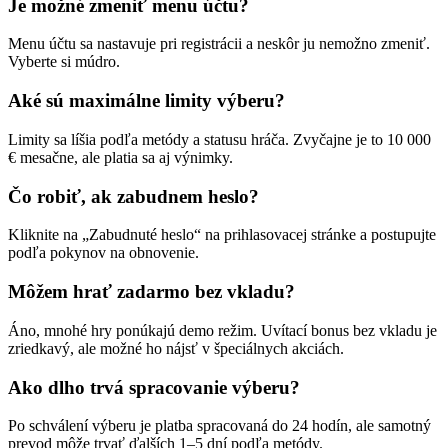
Je možné zmeniť menu účtu?
Menu účtu sa nastavuje pri registrácii a neskôr ju nemožno zmeniť.
Vyberte si múdro.
Aké sú maximálne limity výberu?
Limity sa líšia podľa metódy a statusu hráča. Zvyčajne je to 10 000
€ mesačne, ale platia sa aj výnimky.
Čo robiť, ak zabudnem heslo?
Kliknite na „Zabudnuté heslo“ na prihlasovacej stránke a postupujte
podľa pokynov na obnovenie.
Môžem hrať zadarmo bez vkladu?
Áno, mnohé hry ponúkajú demo režim. Uvítací bonus bez vkladu je
zriedkavý, ale možné ho nájsť v špeciálnych akciách.
Ako dlho trvá spracovanie výberu?
Po schválení výberu je platba spracovaná do 24 hodín, ale samotný
prevod môže trvať ďalších 1–5 dní podľa metódy.