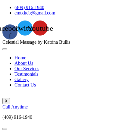
Skip
(409) 916-1940
to
cmtxkcb@gmail.com
content
acebook-
Twitter
Youtube
f
Celestial Massage by Katrina Bullis
Home
About Us
Our Services
Testimonials
Gallery
Contact Us
X
Call Anytime
(409) 916-1940