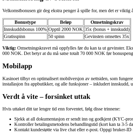
Velkomstbonusen gir deg ekstra penger å spille for, men det er viktig 
Bonustype
Beløp
Omsetningskrav
Innskuddsbonus 100%
Opptil 2000 NOK
35x (bonus + innskudd)
Gratisspinn
50 spinn
Gevinsten omsettes 35x
Viktig:
Omsetningskravet må oppfylles før du kan ta ut gevinster. E
000 NOK. Det betyr at du må satse totalt 70 000 NOK før bonuspengene
Mobilapp
Kasinoet tilbyr en optimalisert mobilversjon av nettsiden, som funger
installasjon fra appbutikker, og alle funksjoner – inkludert innskudd, ut
Verdt å vite – forsinket uttak
Hvis uttaket ditt tar lengre tid enn forventet, følg disse trinnene:
Sjekk at all dokumentasjon er sendt inn og godkjent (KYC-pros
Kontroller betalingsmetodens behandlingstid (kort kan ta 3-5 d
Kontakt kundestøtte via live chat eller e-post. Oppgi bruker-I