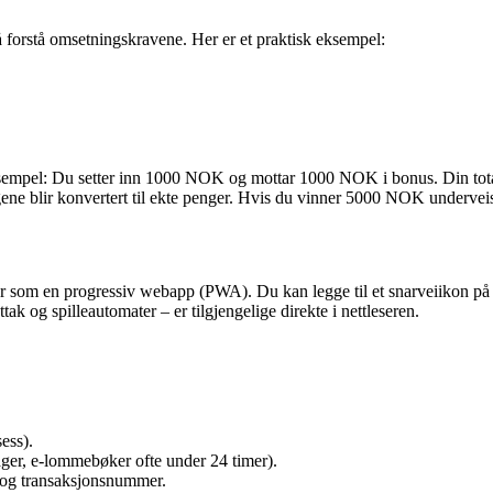
å forstå omsetningskravene. Her er et praktisk eksempel:
ksempel: Du setter inn 1000 NOK og mottar 1000 NOK i bonus. Din tot
 blir konvertert til ekte penger. Hvis du vinner 5000 NOK underveis, m
er som en progressiv webapp (PWA). Du kan legge til et snarveiikon på 
tak og spilleautomater – er tilgjengelige direkte i nettleseren.
ess).
ager, e-lommebøker ofte under 24 timer).
D og transaksjonsnummer.