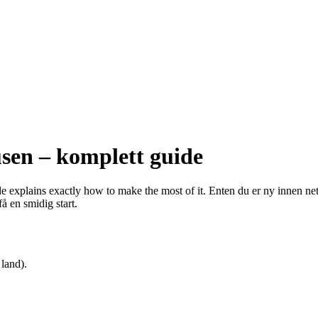
sen – komplett guide
de explains exactly how to make the most of it. Enten du er ny innen nett
å en smidig start.
 land).