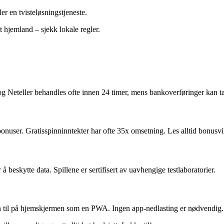
r en tvisteløsningstjeneste.
t hjemland – sjekk lokale regler.
 Neteller behandles ofte innen 24 timer, mens bankoverføringer kan ta
nuser. Gratisspinninntekter har ofte 35x omsetning. Les alltid bonusvi
 beskytte data. Spillene er sertifisert av uavhengige testlaboratorier.
 den til på hjemskjermen som en PWA. Ingen app-nedlasting er nødvendig.