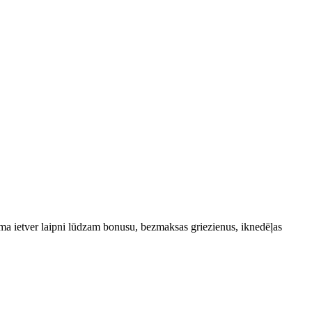
tēma ietver laipni lūdzam bonusu, bezmaksas griezienus, iknedēļas