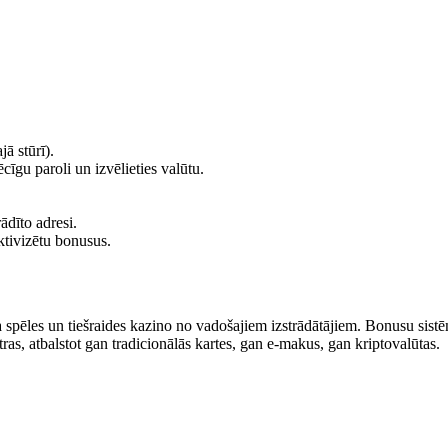
ā stūrī).
ēcīgu paroli un izvēlieties valūtu.
ādīto adresi.
aktivizētu bonusus.
da spēles un tiešraides kazino no vadošajiem izstrādātājiem. Bonusu sis
s, atbalstot gan tradicionālās kartes, gan e-makus, gan kriptovalūtas.