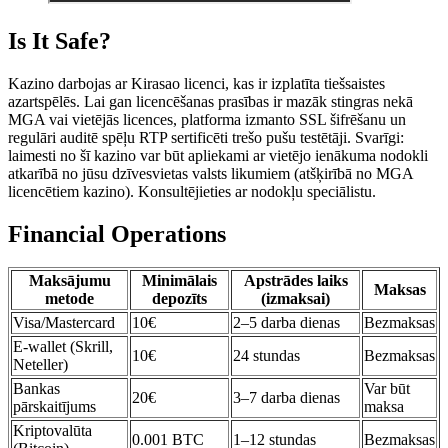
Is It Safe?
Kazino darbojas ar Kirasao licenci, kas ir izplatīta tiešsaistes
azartspēlēs. Lai gan licencēšanas prasības ir mazāk stingras nekā
MGA vai vietējās licences, platforma izmanto SSL šifrēšanu un
regulāri auditē spēļu RTP sertificēti trešo pušu testētāji. Svarīgi:
laimesti no šī kazino var būt apliekami ar vietējo ienākuma nodokli
atkarībā no jūsu dzīvesvietas valsts likumiem (atšķirībā no MGA
licencētiem kazino). Konsultējieties ar nodokļu speciālistu.
Financial Operations
Maksājumu
Minimālais
Apstrādes laiks
Maksas
metode
depozīts
(izmaksai)
Visa/Mastercard
10€
2–5 darba dienas
Bezmaksas
E-wallet (Skrill,
10€
24 stundas
Bezmaksas
Neteller)
Bankas
Var būt
20€
3–7 darba dienas
pārskaitījums
maksa
Kriptovalūta
0.001 BTC
1–12 stundas
Bezmaksas