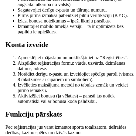
augstāku atkarībā no valsts).
Sagatavojiet derīgu e-pastu un tālruņa numuru.
Pirms pirmā izmaksa pabeidziet pilnu verifikāciju (KYC).
Izlasi bonusa noteikumus – īpaši likmju prasības.
Izmantojiet mobilo tīmekļa versiju – tā ir optimizēta bez
papildu lejupielādes.
Konta izveide
Apmeklējiet mājaslapu un noklikšķiniet uz “Reģistrēties”.
Aizpildiet reģistrācijas formu: vārds, uzvārds, dzimšanas
datums, adrese.
Norādiet derīgu e-pastu un izveidojiet spēcīgu paroli (vismaz
8 rakstzīmes ar cipariem un simboliem).
Izvēlieties maksājuma metodi no tabulas zemāk un veiciet
pirmo iemaksu.
Aktivizējiet bonusu (ja vēlaties) – parasti tas notiek
automātiski vai ar bonusa koda palīdzību.
Funkciju pārskats
Pēc reģistrācijas jūs varat izmantot sporta totalizatoru, tiešraides
derības, kazino spēles un dzīvās kazino.