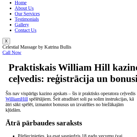
Home
About Us
Our Services
Testimonials
Gallery
Contact Us
X
Celestial Massage by Katrina Bullis
Call Now
Praktiskais William Hill kazin
ceļvedis: reģistrācija un bonus
Šis nav vispārīgs kazino apskats – šis ir praktisks operatora ceļvedis
WilliamHill
spēlētājiem. Šeit atradīsiet soli pa solim instrukcijas, kā
ātri sākt spēlēt, izmantot bonusus un izvairīties no biežākajām
kļūdām.
Ātrā pārbaudes saraksts
Pārliecinieties, ka esat sasniedzis 18 gadu vecumu (vai