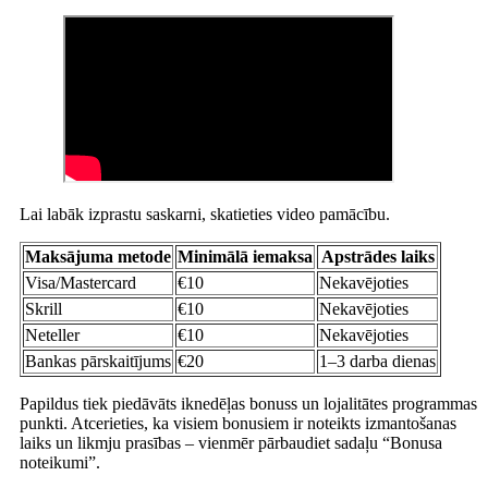
Lai labāk izprastu saskarni, skatieties video pamācību.
Maksājuma metode
Minimālā iemaksa
Apstrādes laiks
Visa/Mastercard
€10
Nekavējoties
Skrill
€10
Nekavējoties
Neteller
€10
Nekavējoties
Bankas pārskaitījums
€20
1–3 darba dienas
Papildus tiek piedāvāts iknedēļas bonuss un lojalitātes programmas
punkti. Atcerieties, ka visiem bonusiem ir noteikts izmantošanas
laiks un likmju prasības – vienmēr pārbaudiet sadaļu “Bonusa
noteikumi”.