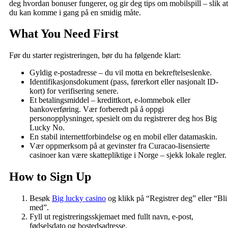
deg hvordan bonuser fungerer, og gir deg tips om mobilspill – slik at
du kan komme i gang på en smidig måte.
What You Need First
Før du starter registreringen, bør du ha følgende klart:
Gyldig e-postadresse – du vil motta en bekreftelseslenke.
Identifikasjonsdokument (pass, førerkort eller nasjonalt ID-
kort) for verifisering senere.
Et betalingsmiddel – kredittkort, e-lommebok eller
bankoverføring. Vær forberedt på å oppgi
personopplysninger, spesielt om du registrerer deg hos Big
Lucky No.
En stabil internettforbindelse og en mobil eller datamaskin.
Vær oppmerksom på at gevinster fra Curacao-lisensierte
casinoer kan være skattepliktige i Norge – sjekk lokale regler.
How to Sign Up
Besøk
Big lucky casino
og klikk på “Registrer deg” eller “Bli
med”.
Fyll ut registreringsskjemaet med fullt navn, e-post,
fødselsdato og bostedsadresse.