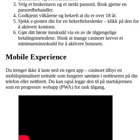
Velg et brukernavn og et sterkt passord. Bruk gjerne en
passordbehandler.
Godkjenn vilkårene og bekreft at du er over 18 år.
Sjekk e-posten din for en bekreftelseslenke – klikk på den for
å aktivere kontoen.
Gjør ditt første innskudd via en av de tilgjengelige
betalingsmetodene. Husk at mange casinoer krever et
minimumsinnskudd for å aktivere bonusen.
Mobile Experience
Du trenger ikke å laste ned en egen app – casinoet tilbyr en
mobiloptimalisert nettside som fungerer sømløst i nettleseren på din
telefon eller nettbrett. Du kan også legge den til på startskjermen
som en progressiv webapp (PWA) for rask tilgang.