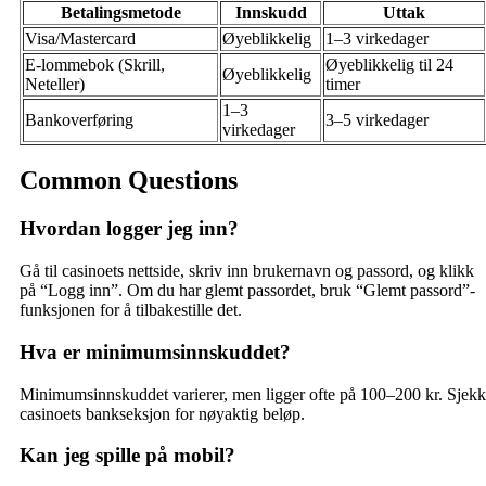
Betalingsmetode
Innskudd
Uttak
Visa/Mastercard
Øyeblikkelig
1–3 virkedager
E-lommebok (Skrill,
Øyeblikkelig til 24
Øyeblikkelig
Neteller)
timer
1–3
Bankoverføring
3–5 virkedager
virkedager
Common Questions
Hvordan logger jeg inn?
Gå til casinoets nettside, skriv inn brukernavn og passord, og klikk
på “Logg inn”. Om du har glemt passordet, bruk “Glemt passord”-
funksjonen for å tilbakestille det.
Hva er minimumsinnskuddet?
Minimumsinnskuddet varierer, men ligger ofte på 100–200 kr. Sjekk
casinoets bankseksjon for nøyaktig beløp.
Kan jeg spille på mobil?