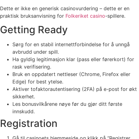
Dette er ikke en generisk casinovurdering – dette er en
praktisk bruksanvisning for
Folkeriket casino
-spillere.
Getting Ready
Sørg for en stabil internettforbindelse for å unngå
avbrudd under spill.
Ha gyldig legitimasjon klar (pass eller førerkort) for
rask verifisering.
Bruk en oppdatert nettleser (Chrome, Firefox eller
Edge) for best ytelse.
Aktiver tofaktorautentisering (2FA) på e-post for økt
sikkerhet.
Les bonusvilkårene nøye før du gjør ditt første
innskudd.
Registration
Gå til casinoets hjemmeside og klikk på “Registrer