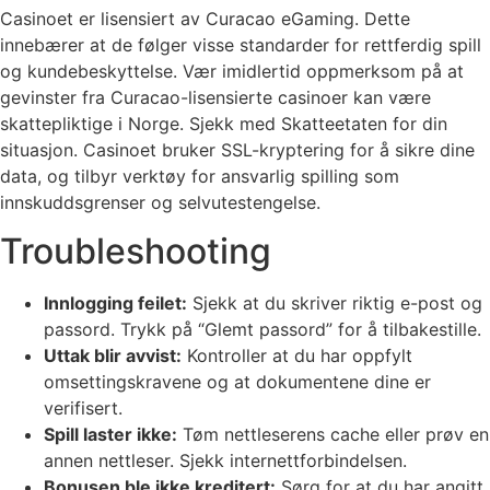
Casinoet er lisensiert av Curacao eGaming. Dette
innebærer at de følger visse standarder for rettferdig spill
og kundebeskyttelse. Vær imidlertid oppmerksom på at
gevinster fra Curacao-lisensierte casinoer kan være
skattepliktige i Norge. Sjekk med Skatteetaten for din
situasjon. Casinoet bruker SSL-kryptering for å sikre dine
data, og tilbyr verktøy for ansvarlig spilling som
innskuddsgrenser og selvutestengelse.
Troubleshooting
Innlogging feilet:
Sjekk at du skriver riktig e-post og
passord. Trykk på “Glemt passord” for å tilbakestille.
Uttak blir avvist:
Kontroller at du har oppfylt
omsettingskravene og at dokumentene dine er
verifisert.
Spill laster ikke:
Tøm nettleserens cache eller prøv en
annen nettleser. Sjekk internettforbindelsen.
Bonusen ble ikke kreditert:
Sørg for at du har angitt