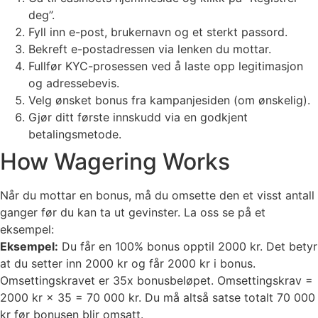
deg”.
Fyll inn e-post, brukernavn og et sterkt passord.
Bekreft e-postadressen via lenken du mottar.
Fullfør KYC-prosessen ved å laste opp legitimasjon
og adressebevis.
Velg ønsket bonus fra kampanjesiden (om ønskelig).
Gjør ditt første innskudd via en godkjent
betalingsmetode.
How Wagering Works
Når du mottar en bonus, må du omsette den et visst antall
ganger før du kan ta ut gevinster. La oss se på et
eksempel:
Eksempel:
Du får en 100% bonus opptil 2000 kr. Det betyr
at du setter inn 2000 kr og får 2000 kr i bonus.
Omsettingskravet er 35x bonusbeløpet. Omsettingskrav =
2000 kr × 35 = 70 000 kr. Du må altså satse totalt 70 000
kr før bonusen blir omsatt.