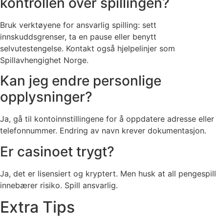
kontrollen over spillingen?
Bruk verktøyene for ansvarlig spilling: sett
innskuddsgrenser, ta en pause eller benytt
selvutestengelse. Kontakt også hjelpelinjer som
Spillavhengighet Norge.
Kan jeg endre personlige
opplysninger?
Ja, gå til kontoinnstillingene for å oppdatere adresse eller
telefonnummer. Endring av navn krever dokumentasjon.
Er casinoet trygt?
Ja, det er lisensiert og kryptert. Men husk at all pengespill
innebærer risiko. Spill ansvarlig.
Extra Tips