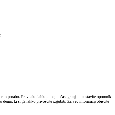
.
rno porabo. Prav tako lahko omejite čas igranja – nastavite opomnik
denar, ki si ga lahko privoščite izgubiti. Za več informacij obiščite