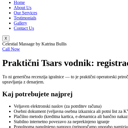
Home
About Us
Our Services
Testimonials
Gallery
Contact Us
X
Celestial Massage by Katrina Bullis
Call Now
Praktični Tsars vodnik: registrac
To ni generična recenzija igralnice — to je praktični operatorski priro
upravljanja z denarjem.
Kaj potrebujete najprej
Veljaven elektronski naslov (za potrditev računa)
Osebni dokument (veljavna osebna izkaznica ali potni list za 
Plačilno metodo (kreditna kartica, e-denarnica ali bančno nakaz
Stabilno internetno povezavo za neprekinjeno igranje
Popolnoma napolnjeno napravo (priporočamo uporabo namizja a