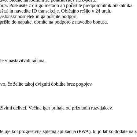
prta. Poskusite z drugo metodo ali počistite predpomnilnik brskalnika.
šta) in navedite ID transakcije. Običajno rešijo v 24 urah.
aslonski posnetek in ga pošljite podpori.
 prišlo do napake, obrnite na podporo z navedbo bonusa.
te v nastavitvah računa.
ivo, če želite takoj dvigniti dobitke brez pogojev.
 živimi delivci. Večina iger prihaja od priznanih razvijalcev.
uje kot progresivna spletna aplikacija (PWA), ki jo lahko dodate na z