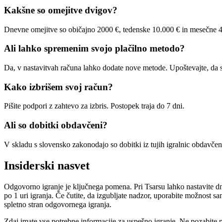
Kakšne so omejitve dvigov?
Dnevne omejitve so običajno 2000 €, tedenske 10.000 € in mesečne 40
Ali lahko spremenim svojo plačilno metodo?
Da, v nastavitvah računa lahko dodate nove metode. Upoštevajte, da se
Kako izbrišem svoj račun?
Pišite podpori z zahtevo za izbris. Postopek traja do 7 dni.
Ali so dobitki obdavčeni?
V skladu s slovensko zakonodajo so dobitki iz tujih igralnic obdavčeni,
Insiderski nasvet
Odgovorno igranje je ključnega pomena. Pri Tsarsu lahko nastavite d
po 1 uri igranja. Če čutite, da izgubljate nadzor, uporabite možnost s
spletno stran odgovornega igranja.
Zdaj imate vse potrebne informacije za uspešno igranje. Ne pozabite p