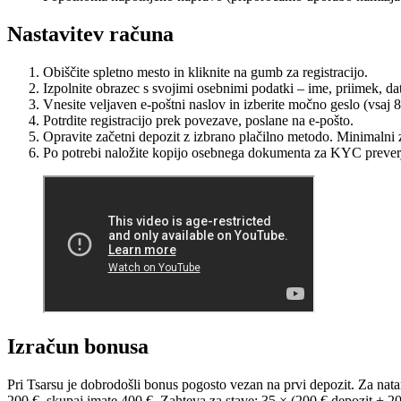
Nastavitev računa
Obiščite spletno mesto in kliknite na gumb za registracijo.
Izpolnite obrazec s svojimi osebnimi podatki – ime, priimek, da
Vnesite veljaven e-poštni naslov in izberite močno geslo (vsaj 
Potrdite registracijo prek povezave, poslane na e-pošto.
Opravite začetni depozit z izbrano plačilno metodo. Minimalni 
Po potrebi naložite kopijo osebnega dokumenta za KYC preverjan
Izračun bonusa
Pri Tsarsu je dobrodošli bonus pogosto vezan na prvi depozit. Za na
200 €, skupaj imate 400 €. Zahteva za stave: 35 × (200 € depozit + 2