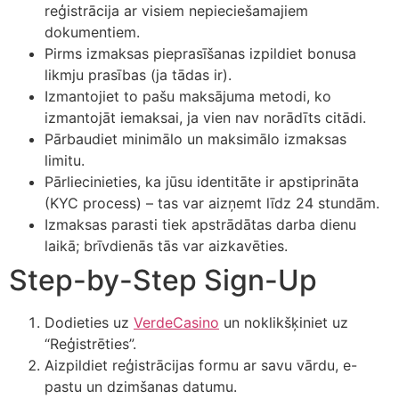
reģistrācija ar visiem nepieciešamajiem
dokumentiem.
Pirms izmaksas pieprasīšanas izpildiet bonusa
likmju prasības (ja tādas ir).
Izmantojiet to pašu maksājuma metodi, ko
izmantojāt iemaksai, ja vien nav norādīts citādi.
Pārbaudiet minimālo un maksimālo izmaksas
limitu.
Pārliecinieties, ka jūsu identitāte ir apstiprināta
(KYC process) – tas var aizņemt līdz 24 stundām.
Izmaksas parasti tiek apstrādātas darba dienu
laikā; brīvdienās tās var aizkavēties.
Step-by-Step Sign-Up
Dodieties uz
VerdeCasino
un noklikšķiniet uz
“Reģistrēties”.
Aizpildiet reģistrācijas formu ar savu vārdu, e-
pastu un dzimšanas datumu.