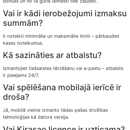
Bonuss un no tā gūtie laimesti tiek zaudēti.
Vai ir kādi ierobežojumi izmaksu
summām?
Ir noteikti minimālie un maksimālie limiti – pārbaudiet
kases noteikumus.
Kā sazināties ar atbalstu?
Izmantojiet tiešsaistes tērzēšanu vai e-pastu – atbalsts
ir pieejams 24/7.
Vai spēlēšana mobilajā ierīcē ir
droša?
Jā, mobilā vietne izmanto tādas pašas drošības
tehnoloģijas kā datora versija.
Vai Kirasao licence ir uzticama?