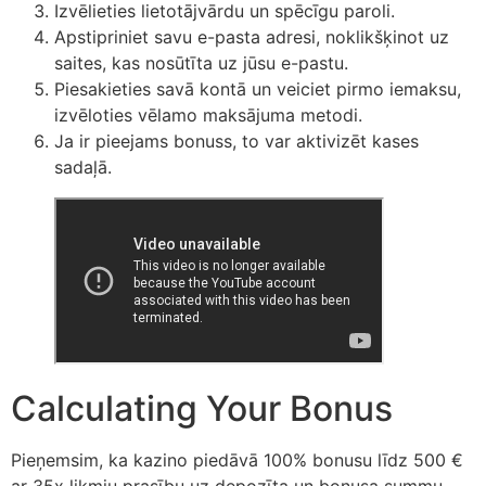
Izvēlieties lietotājvārdu un spēcīgu paroli.
Apstipriniet savu e-pasta adresi, noklikšķinot uz
saites, kas nosūtīta uz jūsu e-pastu.
Piesakieties savā kontā un veiciet pirmo iemaksu,
izvēloties vēlamo maksājuma metodi.
Ja ir pieejams bonuss, to var aktivizēt kases
sadaļā.
Calculating Your Bonus
Pieņemsim, ka kazino piedāvā 100% bonusu līdz 500 €