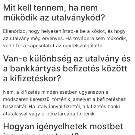
Mit kell tennem, ha nem
működik az utalványkód?
Ellenőrizd, hogy helyesen írtad-e be a kódot, és hogy
az utalvány még érvényes. Ha továbbra sem működik,
vedd fel a kapcsolatot az ügyfélszolgálattal.
Van-e különbség az utalvány és
a bankkártyás befizetés között
a kifizetéskor?
Nem, a kifizetés minden esetben ugyanazon a
módszeren keresztül történik, amelyet a befizetéshez
használtál. Ha utalvánnyal fizettél, a kifizetés banki
átutalással vagy e-pénztárcába történik.
Hogyan igényelhetek mostbet