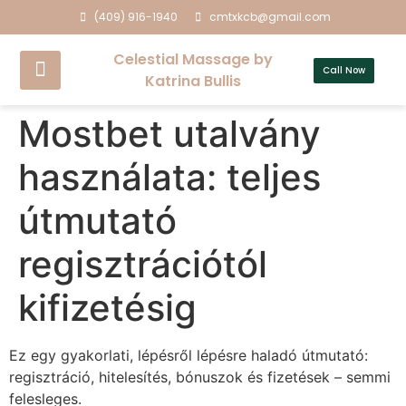
(409) 916-1940
cmtxkcb@gmail.com
Celestial Massage by
Call Now
Katrina Bullis
Mostbet utalvány
használata: teljes
útmutató
regisztrációtól
kifizetésig
Ez egy gyakorlati, lépésről lépésre haladó útmutató:
regisztráció, hitelesítés, bónuszok és fizetések – semmi
felesleges.