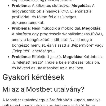
Probléma:
A kifizetés elutasítva.
Megoldás:
A
leggyakoribb ok a hiányos KYC. Ellenőrizd a
profilodat, és töltsd fel a szükséges
dokumentumokat.
Probléma:
Nem működik a mobiloldal.
Megoldás:
A platform egy progresszív webalkalmazás (PWA),
amely a böngészőből indítható. Nyisd meg a
böngésző menüjét, és válaszd a „Képernyőre” vagy
„Telepítés” lehetőséget.
Probléma:
Elfelejtett jelszó.
Megoldás:
Kattints az
„Elfelejtett jelszó” linkre a bejelentkezési oldalon,
és kövesd az utasításokat az e-mailben.
Gyakori kérdések
Mi az a Mostbet utalvány?
A Mostbet utalvány egy előre feltöltött kupon, amellyel
befizetést végezhetsz a kaszinóban – anélkül, hogy