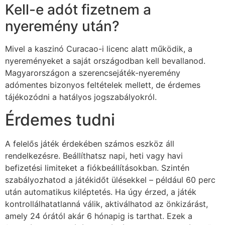
Kell-e adót fizetnem a
nyeremény után?
Mivel a kaszinó Curacao-i licenc alatt működik, a
nyereményeket a saját országodban kell bevallanod.
Magyarországon a szerencsejáték-nyeremény
adómentes bizonyos feltételek mellett, de érdemes
tájékozódni a hatályos jogszabályokról.
Érdemes tudni
A felelős játék érdekében számos eszköz áll
rendelkezésre. Beállíthatsz napi, heti vagy havi
befizetési limiteket a fiókbeállításokban. Szintén
szabályozhatod a játékidőt ülésekkel – például 60 perc
után automatikus kiléptetés. Ha úgy érzed, a játék
kontrollálhatatlanná válik, aktiválhatod az önkizárást,
amely 24 órától akár 6 hónapig is tarthat. Ezek a