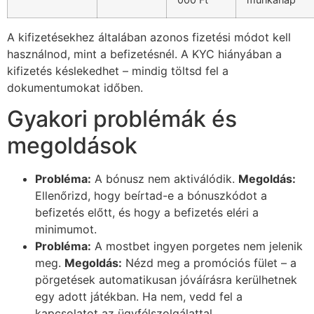
A kifizetésekhez általában azonos fizetési módot kell
használnod, mint a befizetésnél. A KYC hiányában a
kifizetés késlekedhet – mindig töltsd fel a
dokumentumokat időben.
Gyakori problémák és
megoldások
Probléma:
A bónusz nem aktiválódik.
Megoldás:
Ellenőrizd, hogy beírtad-e a bónuszkódot a
befizetés előtt, és hogy a befizetés eléri a
minimumot.
Probléma:
A mostbet ingyen porgetes nem jelenik
meg.
Megoldás:
Nézd meg a promóciós fület – a
pörgetések automatikusan jóváírásra kerülhetnek
egy adott játékban. Ha nem, vedd fel a
kapcsolatot az ügyfélszolgálattal.