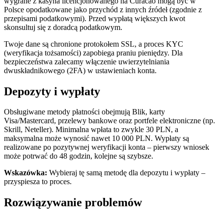
wygrane z kasyna licencjonowanego na Curacao mogą być w
Polsce opodatkowane jako przychód z innych źródeł (zgodnie z
przepisami podatkowymi). Przed wypłatą większych kwot
skonsultuj się z doradcą podatkowym.
Twoje dane są chronione protokołem SSL, a proces KYC
(weryfikacja tożsamości) zapobiega praniu pieniędzy. Dla
bezpieczeństwa zalecamy włączenie uwierzytelniania
dwuskładnikowego (2FA) w ustawieniach konta.
Depozyty i wypłaty
Obsługiwane metody płatności obejmują Blik, karty
Visa/Mastercard, przelewy bankowe oraz portfele elektroniczne (np.
Skrill, Neteller). Minimalna wpłata to zwykle 30 PLN, a
maksymalna może wynosić nawet 10 000 PLN. Wypłaty są
realizowane po pozytywnej weryfikacji konta – pierwszy wniosek
może potrwać do 48 godzin, kolejne są szybsze.
Wskazówka:
Wybieraj tę samą metodę dla depozytu i wypłaty –
przyspiesza to proces.
Rozwiązywanie problemów