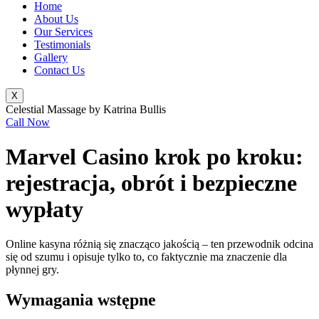
Home
About Us
Our Services
Testimonials
Gallery
Contact Us
X
Celestial Massage by Katrina Bullis
Call Now
Marvel Casino krok po kroku:
rejestracja, obrót i bezpieczne
wypłaty
Online kasyna różnią się znacząco jakością – ten przewodnik odcina
się od szumu i opisuje tylko to, co faktycznie ma znaczenie dla
płynnej gry.
Wymagania wstępne