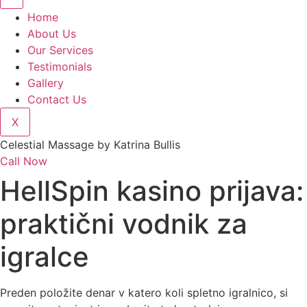
Home
About Us
Our Services
Testimonials
Gallery
Contact Us
X
Celestial Massage by Katrina Bullis
Call Now
HellSpin kasino prijava:
praktični vodnik za
igralce
Preden položite denar v katero koli spletno igralnico, si