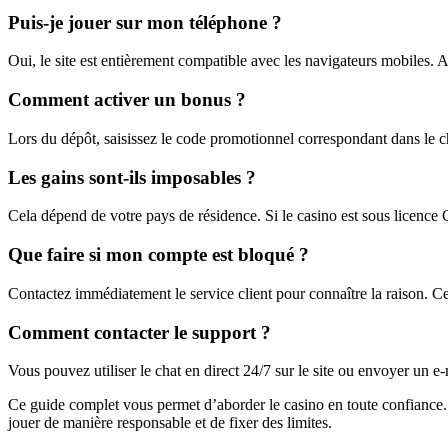
Puis-je jouer sur mon téléphone ?
Oui, le site est entièrement compatible avec les navigateurs mobiles.
Comment activer un bonus ?
Lors du dépôt, saisissez le code promotionnel correspondant dans le c
Les gains sont-ils imposables ?
Cela dépend de votre pays de résidence. Si le casino est sous licence C
Que faire si mon compte est bloqué ?
Contactez immédiatement le service client pour connaître la raison. Cel
Comment contacter le support ?
Vous pouvez utiliser le chat en direct 24/7 sur le site ou envoyer un 
Ce guide complet vous permet d’aborder le casino en toute confiance. 
jouer de manière responsable et de fixer des limites.