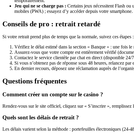
temporairement.
Jeu qui ne se charge pas :
Certains jeux nécessitent Flash ou un
mobiles (PWA) ; essayez d’y accéder depuis votre smartphone.
Conseils de pro : retrait retardé
Si votre retrait prend plus de temps que la normale, suivez ces étapes :
Vérifiez le délai estimé dans la section « Banque » : une fois le r
Assurez-vous que votre compte est entièrement vérifié (documen
Contactez le service clientèle par chat en direct (disponible 24/7
Si vous n’obtenez pas de réponse sous 48 heures, relancez par e
En dernier recours, déposez une réclamation auprès de l’organis
Questions fréquentes
Comment créer un compte sur le casino ?
Rendez-vous sur le site officiel, cliquez sur « S’inscrire », remplisse
Quels sont les délais de retrait ?
Les délais varient selon la méthode : portefeuilles électroniques (24-48