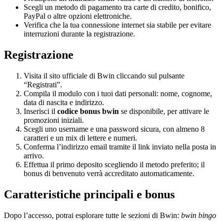
Scegli un metodo di pagamento tra carte di credito, bonifico,
PayPal o altre opzioni elettroniche.
Verifica che la tua connessione internet sia stabile per evitare
interruzioni durante la registrazione.
Registrazione
Visita il sito ufficiale di Bwin cliccando sul pulsante
“Registrati”.
Compila il modulo con i tuoi dati personali: nome, cognome,
data di nascita e indirizzo.
Inserisci il
codice bonus bwin
se disponibile, per attivare le
promozioni iniziali.
Scegli uno username e una password sicura, con almeno 8
caratteri e un mix di lettere e numeri.
Conferma l’indirizzo email tramite il link inviato nella posta in
arrivo.
Effettua il primo deposito scegliendo il metodo preferito; il
bonus di benvenuto verrà accreditato automaticamente.
Caratteristiche principali e bonus
Dopo l’accesso, potrai esplorare tutte le sezioni di Bwin:
bwin bingo