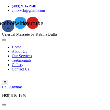
Skip
(409) 916-1940
to
cmtxkcb@gmail.com
content
acebook-
Twitter
Youtube
f
Celestial Massage by Katrina Bullis
Home
About Us
Our Services
Testimonials
Gallery
Contact Us
X
Call Anytime
(409) 916-1940