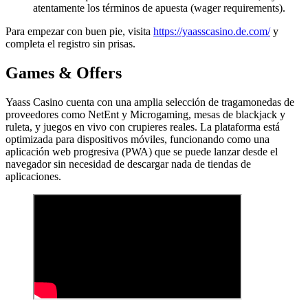
atentamente los términos de apuesta (wager requirements).
Para empezar con buen pie, visita
https://yaasscasino.de.com/
y
completa el registro sin prisas.
Games & Offers
Yaass Casino cuenta con una amplia selección de tragamonedas de
proveedores como NetEnt y Microgaming, mesas de blackjack y
ruleta, y juegos en vivo con crupieres reales. La plataforma está
optimizada para dispositivos móviles, funcionando como una
aplicación web progresiva (PWA) que se puede lanzar desde el
navegador sin necesidad de descargar nada de tiendas de
aplicaciones.