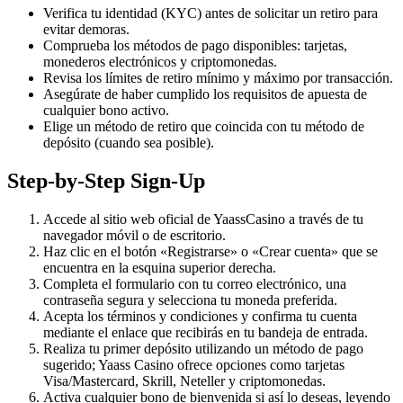
Verifica tu identidad (KYC) antes de solicitar un retiro para
evitar demoras.
Comprueba los métodos de pago disponibles: tarjetas,
monederos electrónicos y criptomonedas.
Revisa los límites de retiro mínimo y máximo por transacción.
Asegúrate de haber cumplido los requisitos de apuesta de
cualquier bono activo.
Elige un método de retiro que coincida con tu método de
depósito (cuando sea posible).
Step-by-Step Sign-Up
Accede al sitio web oficial de YaassCasino a través de tu
navegador móvil o de escritorio.
Haz clic en el botón «Registrarse» o «Crear cuenta» que se
encuentra en la esquina superior derecha.
Completa el formulario con tu correo electrónico, una
contraseña segura y selecciona tu moneda preferida.
Acepta los términos y condiciones y confirma tu cuenta
mediante el enlace que recibirás en tu bandeja de entrada.
Realiza tu primer depósito utilizando un método de pago
sugerido; Yaass Casino ofrece opciones como tarjetas
Visa/Mastercard, Skrill, Neteller y criptomonedas.
Activa cualquier bono de bienvenida si así lo deseas, leyendo