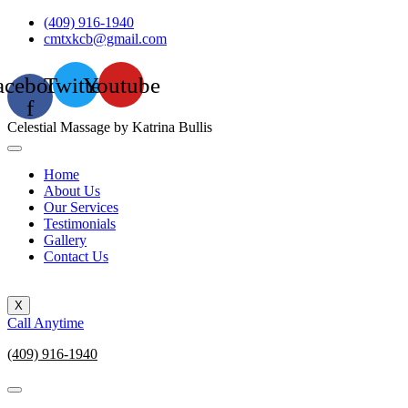
Skip
(409) 916-1940
to
cmtxkcb@gmail.com
content
acebook-
Twitter
Youtube
f
Celestial Massage by Katrina Bullis
Home
About Us
Our Services
Testimonials
Gallery
Contact Us
X
Call Anytime
(409) 916-1940