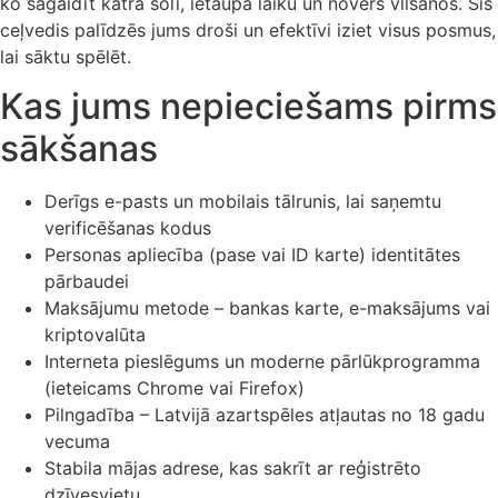
ko sagaidīt katrā solī, ietaupa laiku un novērš vilšanos. Šis
ceļvedis palīdzēs jums droši un efektīvi iziet visus posmus,
lai sāktu spēlēt.
Kas jums nepieciešams pirms
sākšanas
Derīgs e-pasts un mobilais tālrunis, lai saņemtu
verificēšanas kodus
Personas apliecība (pase vai ID karte) identitātes
pārbaudei
Maksājumu metode – bankas karte, e-maksājums vai
kriptovalūta
Interneta pieslēgums un moderne pārlūkprogramma
(ieteicams Chrome vai Firefox)
Pilngadība – Latvijā azartspēles atļautas no 18 gadu
vecuma
Stabila mājas adrese, kas sakrīt ar reģistrēto
dzīvesvietu