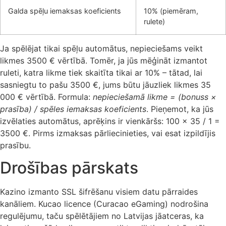
Galda spēļu iemaksas koeficients
10% (piemēram,
rulete)
Ja spēlējat tikai spēļu automātus, nepieciešams veikt
likmes 3500 € vērtībā. Tomēr, ja jūs mēģināt izmantot
ruleti, katra likme tiek skaitīta tikai ar 10% – tātad, lai
sasniegtu to pašu 3500 €, jums būtu jāuzliek likmes 35
000 € vērtībā. Formula:
nepieciešamā likme = (bonuss ×
prasība) / spēles iemaksas koeficients
. Pieņemot, ka jūs
izvēlaties automātus, aprēķins ir vienkāršs: 100 × 35 / 1 =
3500 €. Pirms izmaksas pārliecinieties, vai esat izpildījis
prasību.
Drošības pārskats
Kazino izmanto SSL šifrēšanu visiem datu pārraides
kanāliem. Kucao licence (Curacao eGaming) nodrošina
regulējumu, taču spēlētājiem no Latvijas jāatceras, ka