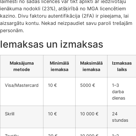
laimesti no šādas licences var tikt aplikti ar iedzīvotāju
ienākuma nodokli (23%), atšķirībā no MGA licencētiem
kazino. Divu faktoru autentifikācija (2FA) ir pieejama, lai
aizsargātu kontu. Nekad neizpaudiet savu paroli trešajām
personām.
Iemaksas un izmaksas
Maksājuma
Minimālā
Maksimālā
Izmaksas
metode
iemaksa
iemaksa
laiks
Visa/Mastercard
10 €
5000 €
1–3
darba
dienas
Skrill
10 €
10 000 €
24
stundas
Trustly
20 €
10 000 €
1–2