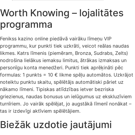
Worth Knowing – lojalitātes
programma
Fenikss kazino online piedāvā vairāku līmeņu VIP
programmu, kur punkti tiek uzkrāti, veicot reālas naudas
likmes. Katrs līmenis (piemēram, Bronza, Sudrabs, Zelts)
nodrošina lielākus iemaksu limitus, ātrākas izmaksas un
personīgu konta menedžeri. Punkti tiek aprēķināti pēc
formulas: 1 punkts = 10 € likme spēļu automātos. Uzkrājot
noteiktu punktu skaitu, spēlētājs automātiski pāriet uz
nākamo līmeni. Tipiskas atlīdzības ietver bezriska
griezienus, naudas bonusus un ielūgumus uz ekskluzīviem
turnīriem. Jo vairāk spēlējat, jo augstākā līmenī nonākat –
tas ir izdevīgi aktīviem spēlētājiem.
Biežāk uzdotie jautājumi