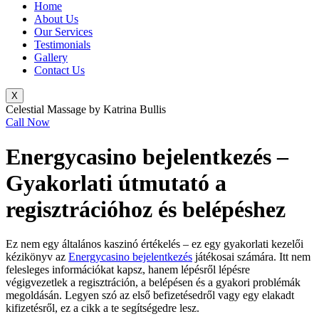
Home
About Us
Our Services
Testimonials
Gallery
Contact Us
X
Celestial Massage by Katrina Bullis
Call Now
Energycasino bejelentkezés –
Gyakorlati útmutató a
regisztrációhoz és belépéshez
Ez nem egy általános kaszinó értékelés – ez egy gyakorlati kezelői
kézikönyv az
Energycasino bejelentkezés
játékosai számára. Itt nem
felesleges információkat kapsz, hanem lépésről lépésre
végigvezetlek a regisztráción, a belépésen és a gyakori problémák
megoldásán. Legyen szó az első befizetésedről vagy egy elakadt
kifizetésről, ez a cikk a te segítségedre lesz.