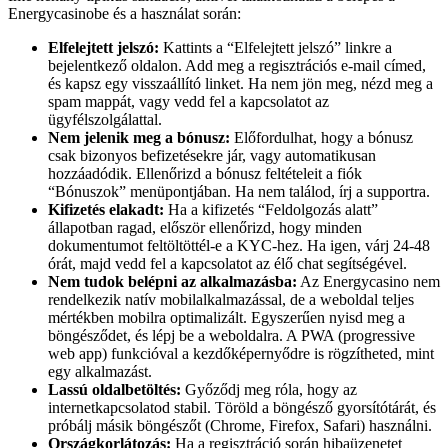
Energycasinobe és a használat során:
Elfelejtett jelszó:
Kattints a “Elfelejtett jelszó” linkre a
bejelentkező oldalon. Add meg a regisztrációs e-mail címed,
és kapsz egy visszaállító linket. Ha nem jön meg, nézd meg a
spam mappát, vagy vedd fel a kapcsolatot az
ügyfélszolgálattal.
Nem jelenik meg a bónusz:
Előfordulhat, hogy a bónusz
csak bizonyos befizetésekre jár, vagy automatikusan
hozzáadódik. Ellenőrizd a bónusz feltételeit a fiók
“Bónuszok” menüpontjában. Ha nem találod, írj a supportra.
Kifizetés elakadt:
Ha a kifizetés “Feldolgozás alatt”
állapotban ragad, először ellenőrizd, hogy minden
dokumentumot feltöltöttél-e a KYC-hez. Ha igen, várj 24-48
órát, majd vedd fel a kapcsolatot az élő chat segítségével.
Nem tudok belépni az alkalmazásba:
Az Energycasino nem
rendelkezik natív mobilalkalmazással, de a weboldal teljes
mértékben mobilra optimalizált. Egyszerűen nyisd meg a
böngésződet, és lépj be a weboldalra. A PWA (progressive
web app) funkcióval a kezdőképernyődre is rögzítheted, mint
egy alkalmazást.
Lassú oldalbetöltés:
Győződj meg róla, hogy az
internetkapcsolatod stabil. Töröld a böngésző gyorsítótárát, és
próbálj másik böngészőt (Chrome, Firefox, Safari) használni.
Országkorlátozás:
Ha a regisztráció során hibaüzenetet