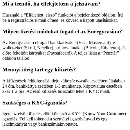
Mi a teendő, ha elfelejtettem a jelszavam?
Használd a “Elfelejtett jelszó” funkciót a bejelentkező oldalon. Írd
be a regisztrációs e-mail címed, és kövesd a kapott utasításokat.
Milyen fizetési módokat fogad el az Energycasino?
Az Energycasino elfogad bankkártyákat (Visa, Mastercard), e-
wallet-eket (Skrill, Neteller), kriptovalutákat (Bitcoin, Ethereum), és
előre feltöltött kártyákat (Paysafecard). A teljes listát a “Pénztár”
oldalon találod.
Mennyi ideig tart egy kifizetés?
A kifizetések feldolgozási ideje változó: e-wallet esetében általában
24 óra, bankkártya esetében 1-3 munkanap, kriptovaluta esetében
akár 1-2 óra. Az első kifizetés hosszabb lehet a KYC miatt.
Szükséges a KYC-igazolás?
Igen, az első kifizetés előtt kötelező a KYC (Know Your Customer)
igazolás. Fel kell töltened a személyi igazolványod és egy
lakcímkártyát vagy bankszámlakivonatot.