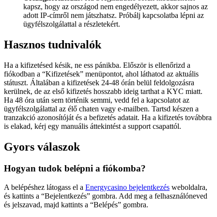
kapsz, hogy az országod nem engedélyezett, akkor sajnos az
adott IP-címről nem játszhatsz. Próbálj kapcsolatba lépni az
ügyfélszolgálattal a részletekért.
Hasznos tudnivalók
Ha a kifizetésed késik, ne ess pánikba. Először is ellenőrizd a
fiókodban a “Kifizetések” menüpontot, ahol láthatod az aktuális
státuszt. Általában a kifizetések 24-48 órán belül feldolgozásra
kerülnek, de az első kifizetés hosszabb ideig tarthat a KYC miatt.
Ha 48 óra után sem történik semmi, vedd fel a kapcsolatot az
ügyfélszolgálattal az élő chaten vagy e-mailben. Tartsd készen a
tranzakció azonosítóját és a befizetés adatait. Ha a kifizetés továbbra
is elakad, kérj egy manuális áttekintést a support csapattól.
Gyors válaszok
Hogyan tudok belépni a fiókomba?
A belépéshez látogass el a
Energycasino bejelentkezés
weboldalra,
és kattints a “Bejelentkezés” gombra. Add meg a felhasználóneved
és jelszavad, majd kattints a “Belépés” gombra.