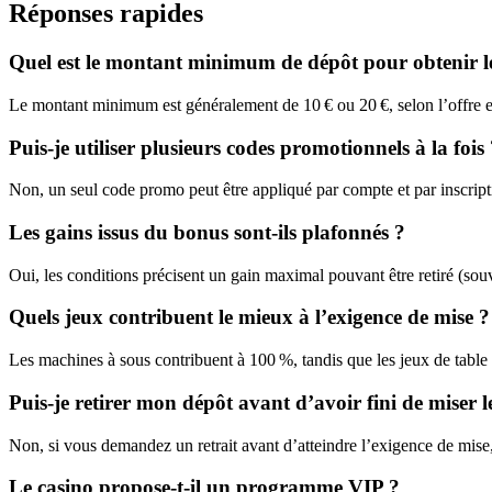
Réponses rapides
Quel est le montant minimum de dépôt pour obtenir l
Le montant minimum est généralement de 10 € ou 20 €, selon l’offre e
Puis-je utiliser plusieurs codes promotionnels à la fois
Non, un seul code promo peut être appliqué par compte et par inscript
Les gains issus du bonus sont-ils plafonnés ?
Oui, les conditions précisent un gain maximal pouvant être retiré (sou
Quels jeux contribuent le mieux à l’exigence de mise ?
Les machines à sous contribuent à 100 %, tandis que les jeux de table
Puis-je retirer mon dépôt avant d’avoir fini de miser 
Non, si vous demandez un retrait avant d’atteindre l’exigence de mise,
Le casino propose-t-il un programme VIP ?