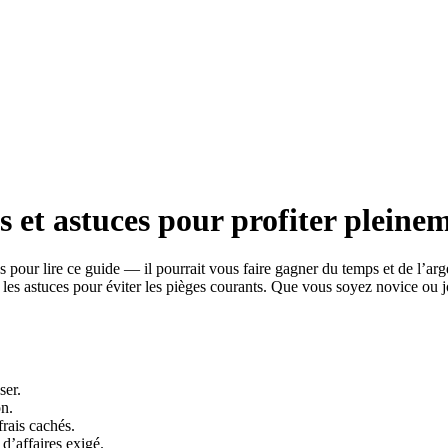
és et astuces pour profiter pleine
s pour lire ce guide — il pourrait vous faire gagner du temps et de l’ar
t les astuces pour éviter les pièges courants. Que vous soyez novice ou j
ser.
on.
rais cachés.
d’affaires exigé.