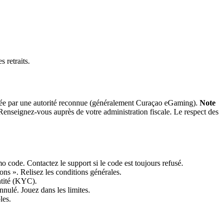
 retraits.
livrée par une autorité reconnue (généralement Curaçao eGaming).
Note
 Renseignez-vous auprès de votre administration fiscale. Le respect des
o code. Contactez le support si le code est toujours refusé.
ns ». Relisez les conditions générales.
entité (KYC).
nulé. Jouez dans les limites.
les.