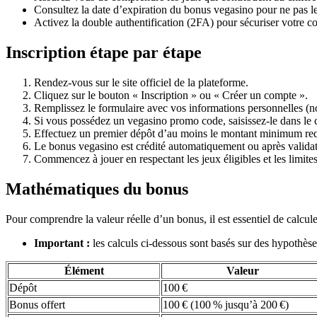
Consultez la date d’expiration du bonus vegasino pour ne pas le
Activez la double authentification (2FA) pour sécuriser votre c
Inscription étape par étape
Rendez-vous sur le site officiel de la plateforme.
Cliquez sur le bouton « Inscription » ou « Créer un compte ».
Remplissez le formulaire avec vos informations personnelles (n
Si vous possédez un vegasino promo code, saisissez-le dans le c
Effectuez un premier dépôt d’au moins le montant minimum req
Le bonus vegasino est crédité automatiquement ou après validat
Commencez à jouer en respectant les jeux éligibles et les limite
Mathématiques du bonus
Pour comprendre la valeur réelle d’un bonus, il est essentiel de calcule
Important :
les calculs ci-dessous sont basés sur des hypothèses
Élément
Valeur
Dépôt
100 €
Bonus offert
100 € (100 % jusqu’à 200 €)