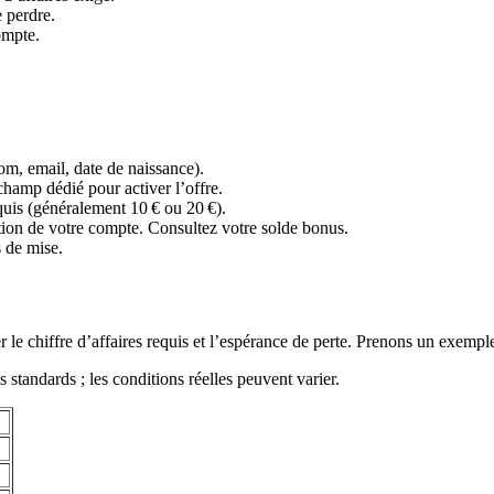
 perdre.
ompte.
om, email, date de naissance).
hamp dédié pour activer l’offre.
uis (généralement 10 € ou 20 €).
ion de votre compte. Consultez votre solde bonus.
s de mise.
r le chiffre d’affaires requis et l’espérance de perte. Prenons un exempl
 standards ; les conditions réelles peuvent varier.