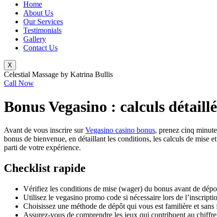
Home
About Us
Our Services
Testimonials
Gallery
Contact Us
X
Celestial Massage by Katrina Bullis
Call Now
Bonus Vegasino : calculs détaill
Avant de vous inscrire sur
Vegasino casino bonus
, prenez cinq minute
bonus de bienvenue, en détaillant les conditions, les calculs de mise e
parti de votre expérience.
Checklist rapide
Vérifiez les conditions de mise (wager) du bonus avant de dépo
Utilisez le vegasino promo code si nécessaire lors de l’inscripti
Choisissez une méthode de dépôt qui vous est familière et sans f
Assurez-vous de comprendre les jeux qui contribuent au chiffre 