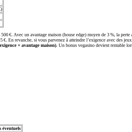
€)
500 €. Avec un avantage maison (house edge) moyen de 3 %, la perte at
–5 €. En revanche, si vous parvenez à atteindre l’exigence avec des jeu
exigence × avantage maison)
. Un bonus vegasino devient rentable lor
s éventuels