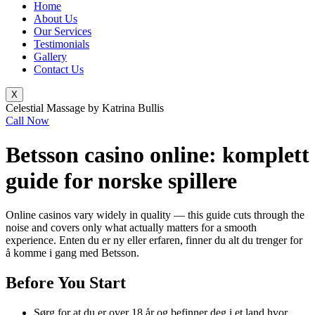
Home
About Us
Our Services
Testimonials
Gallery
Contact Us
X
Celestial Massage by Katrina Bullis
Call Now
Betsson casino online: komplett
guide for norske spillere
Online casinos vary widely in quality — this guide cuts through the
noise and covers only what actually matters for a smooth
experience. Enten du er ny eller erfaren, finner du alt du trenger for
å komme i gang med Betsson.
Before You Start
Sørg for at du er over 18 år og befinner deg i et land hvor