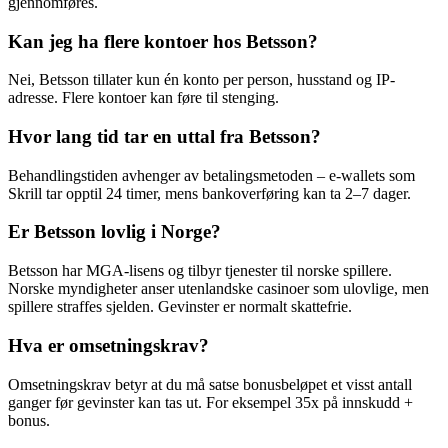
gjennomføres.
Kan jeg ha flere kontoer hos Betsson?
Nei, Betsson tillater kun én konto per person, husstand og IP-
adresse. Flere kontoer kan føre til stenging.
Hvor lang tid tar en uttal fra Betsson?
Behandlingstiden avhenger av betalingsmetoden – e-wallets som
Skrill tar opptil 24 timer, mens bankoverføring kan ta 2–7 dager.
Er Betsson lovlig i Norge?
Betsson har MGA-lisens og tilbyr tjenester til norske spillere.
Norske myndigheter anser utenlandske casinoer som ulovlige, men
spillere straffes sjelden. Gevinster er normalt skattefrie.
Hva er omsetningskrav?
Omsetningskrav betyr at du må satse bonusbeløpet et visst antall
ganger før gevinster kan tas ut. For eksempel 35x på innskudd +
bonus.