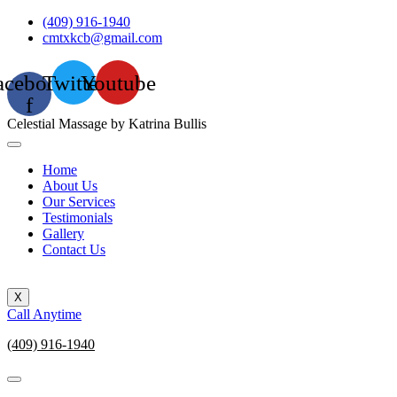
Skip
(409) 916-1940
to
cmtxkcb@gmail.com
content
acebook-
Twitter
Youtube
f
Celestial Massage by Katrina Bullis
Home
About Us
Our Services
Testimonials
Gallery
Contact Us
X
Call Anytime
(409) 916-1940