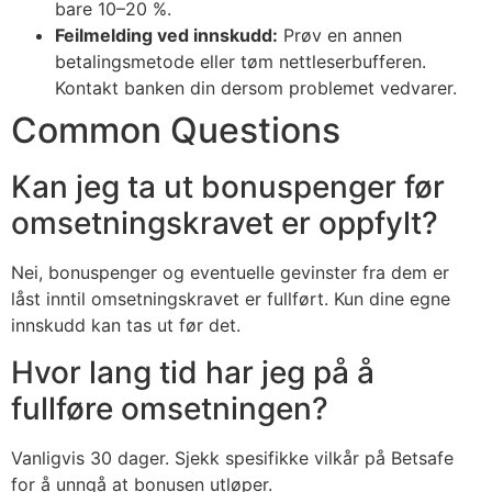
bare 10–20 %.
Feilmelding ved innskudd:
Prøv en annen
betalingsmetode eller tøm nettleserbufferen.
Kontakt banken din dersom problemet vedvarer.
Common Questions
Kan jeg ta ut bonuspenger før
omsetningskravet er oppfylt?
Nei, bonuspenger og eventuelle gevinster fra dem er
låst inntil omsetningskravet er fullført. Kun dine egne
innskudd kan tas ut før det.
Hvor lang tid har jeg på å
fullføre omsetningen?
Vanligvis 30 dager. Sjekk spesifikke vilkår på Betsafe
for å unngå at bonusen utløper.