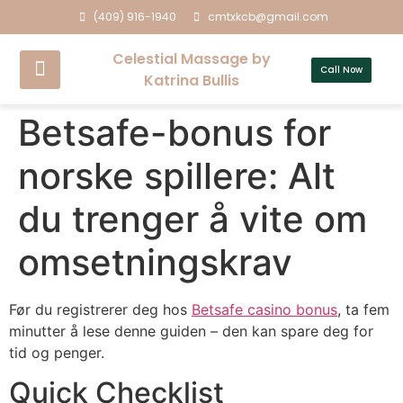
(409) 916-1940
cmtxkcb@gmail.com
Celestial Massage by
Call Now
Katrina Bullis
Betsafe-bonus for
norske spillere: Alt
du trenger å vite om
omsetningskrav
Før du registrerer deg hos
Betsafe casino bonus
, ta fem
minutter å lese denne guiden – den kan spare deg for
tid og penger.
Quick Checklist