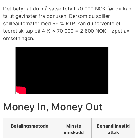
Det betyr at du må satse totalt 70 000 NOK før du kan
ta ut gevinster fra bonusen. Dersom du spiller
spilleautomater med 96 % RTP, kan du forvente et
teoretisk tap på 4 % × 70 000 = 2 800 NOK i løpet av
omsetningen.
Money In, Money Out
Betalingsmetode
Minste
Behandlingstid
innskudd
uttak