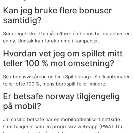
Kan jeg bruke flere bonuser
samtidig?
Som regel ikke. Du må fullføre én bonus før du aktiverer
en ny. Unntak kan forekomme i kampanjer.
Hvordan vet jeg om spillet mitt
teller 100 % mot omsetning?
Se i bonusvilkårene under «Spillbidrag». Spilleautomater
teller ofte 100 %, mens bordspill teller mindre.
Er betsafe norway tilgjengelig
på mobil?
Ja, casino betsafe har en mobiloptimalisert nettside
som fungerer som en progressiv web-app (PWA). Du